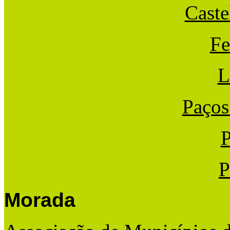
Caste
Fe
L
Paços
P
P
Morada