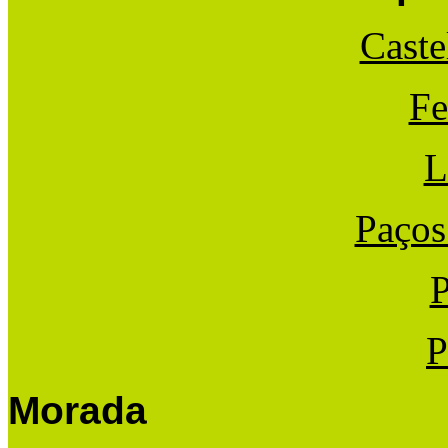
Caste
Fe
L
Paços
P
P
Morada