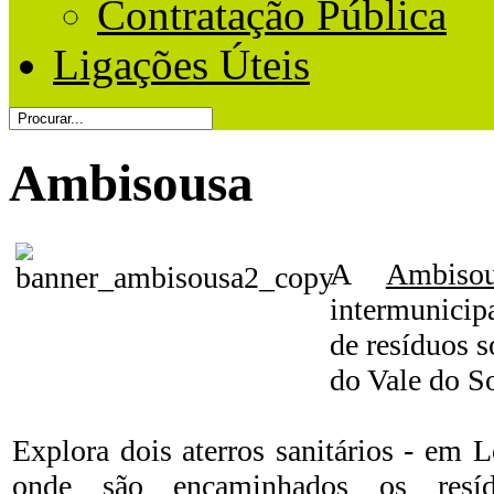
Contratação Pública
Ligações Úteis
Ambisousa
A
Ambisou
intermunicipa
de resíduos s
do Vale do S
Explora dois aterros sanitários - em L
onde são encaminhados os resíd