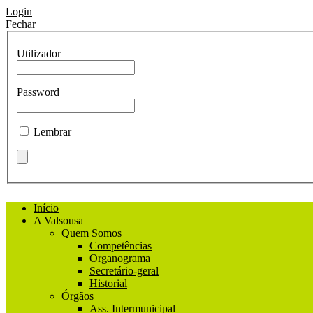
Login
Fechar
Utilizador
Password
Lembrar
Início
A Valsousa
Quem Somos
Competências
Organograma
Secretário-geral
Historial
Órgãos
Ass. Intermunicipal