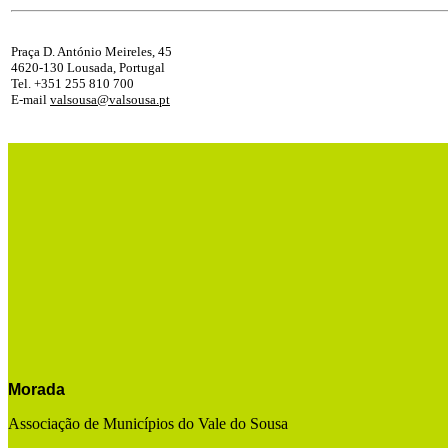
Praça D. António Meireles, 45
4620-130 Lousada, Portugal
Tel. +351 255 810 700
E-mail
valsousa@valsousa.pt
Morada
Associação de Municípios do Vale do Sousa