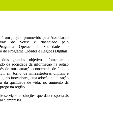
l é um projeto promovido pela Associação
Vale do Sousa e financiado pelo
Programa Operacional Sociedade do
o do Programa Cidades e Regiões Digitais.
dois grandes objetivos: fomentar o
ado da sociedade da informação na região
vés de uma atuação concertada de âmbito
il em torno de infraestruturas digitais e
igitais inovadores, cuja adoção e utilização
oria da qualidade de vida, no aumento da
prego na região.
e serviços e soluções que dão resposta às
al e empresas.