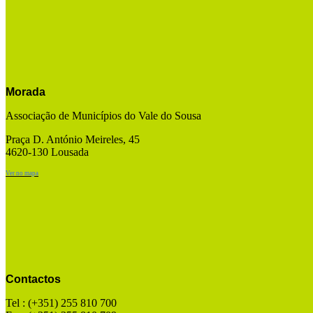
Morada
Associação de Municípios do Vale do Sousa
Praça D. António Meireles, 45
4620-130 Lousada
Ver no mapa
Contactos
Tel : (+351) 255 810 700