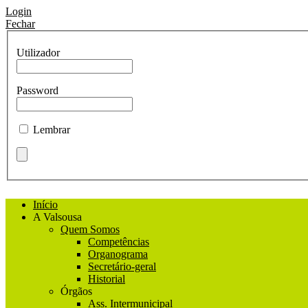
Login
Fechar
Utilizador
Password
Lembrar
Início
A Valsousa
Quem Somos
Competências
Organograma
Secretário-geral
Historial
Órgãos
Ass. Intermunicipal