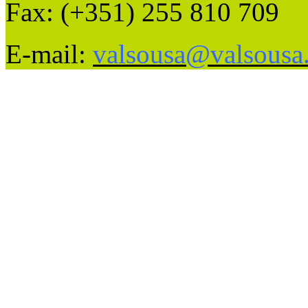
Fax: (+351) 255 810 709
E-mail:
valsousa@valsousa.