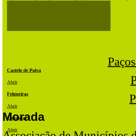
Paços
Castelo de Paiva
P
Abrir
Felgueiras
P
Abrir
Morada
Lousada
Abrir
Associação de Municípios 