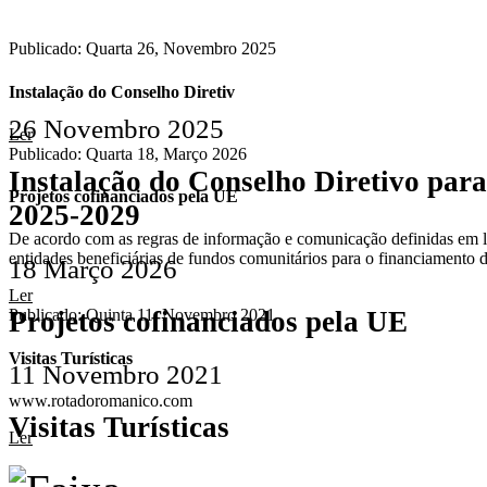
Publicado: Quarta 26, Novembro 2025
Instalação do Conselho Diretiv
26 Novembro 2025
Ler
Publicado: Quarta 18, Março 2026
Instalação do Conselho Diretivo par
Projetos cofinanciados pela UE
2025-2029
De acordo com as regras de informação e comunicação definidas em le
entidades beneficiárias de fundos comunitários para o financiamento
18 Março 2026
Ler
Projetos cofinanciados pela UE
Publicado: Quinta 11, Novembro 2021
Visitas Turísticas
11 Novembro 2021
www.rotadoromanico.com
Visitas Turísticas
Ler