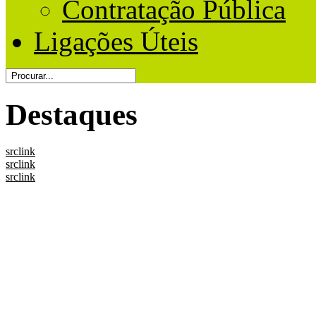
Contratação Pública
Ligações Úteis
Destaques
src
link
src
link
src
link