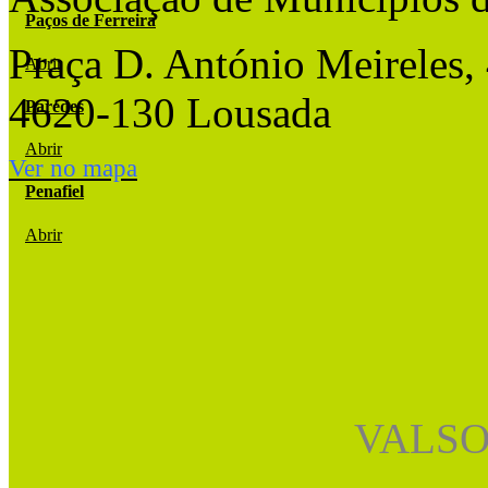
Paços de Ferreira
Praça D. António Meireles,
Abrir
4620-130 Lousada
Paredes
Abrir
Ver no mapa
Penafiel
Abrir
VALSO