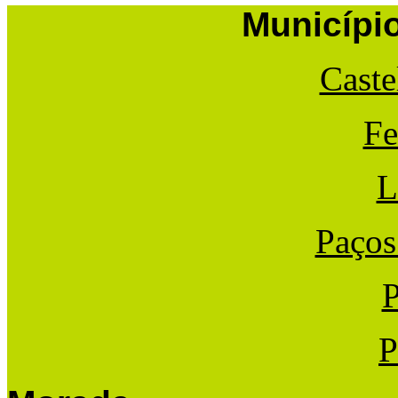
Municípi
Caste
Fe
L
Paços
P
P